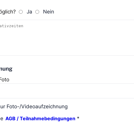
öglich?
Ja
Nein
mung
Foto
zur Foto-/Videoaufzeichnung
ie
*
AGB / Teilnahmebedingungen