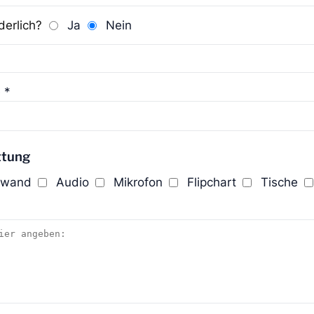
derlich?
Ja
Nein
 *
ttung
nwand
Audio
Mikrofon
Flipchart
Tische