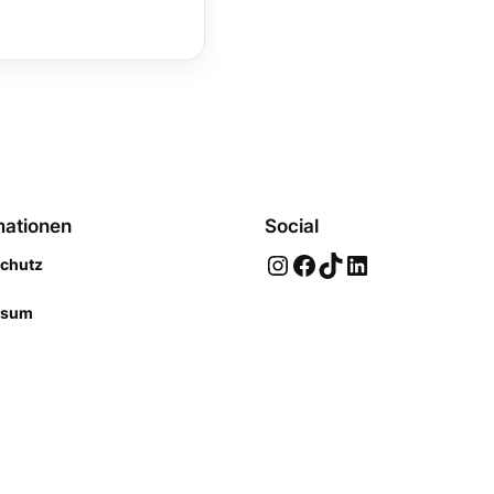
mationen
Social
Instagram
Facebook
TikTok
LinkedIn
chutz
ssum