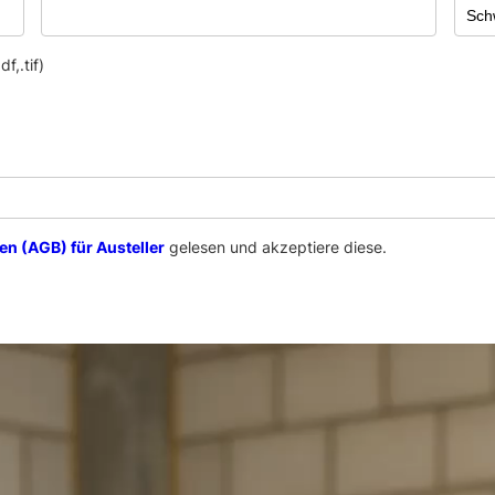
f,.tif)
n (AGB) für Austeller
gelesen und akzeptiere diese.