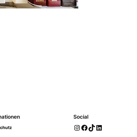
mationen
Social
Instagram
Facebook
TikTok
LinkedIn
chutz