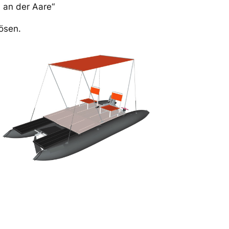
n an der Aare“
ösen.