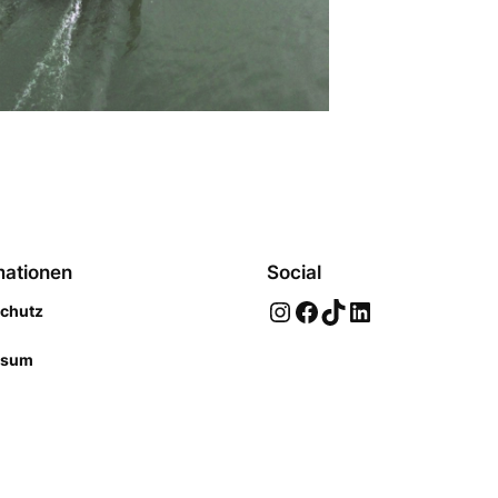
mationen
Social
Instagram
Facebook
TikTok
LinkedIn
chutz
ssum