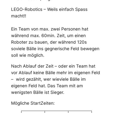
LEGO-Robotics – Weils einfach Spass
macht!!
Ein Team von max. zwei Personen hat
während max. 60min. Zeit, um einen
Roboter zu bauen, der während 120s
soviele Bälle ins gegnerische Feld bewegen
soll wie möglich.
Nach Ablauf der Zeit – oder ein Team hat
vor Ablauf keine Bälle mehr im eigenen Feld
– wird gezählt, wer wieviele Bälle im
eigenen Feld hat. Das Team mit am
wenigsten Bälle ist Sieger.
Mögliche StartZeiten: