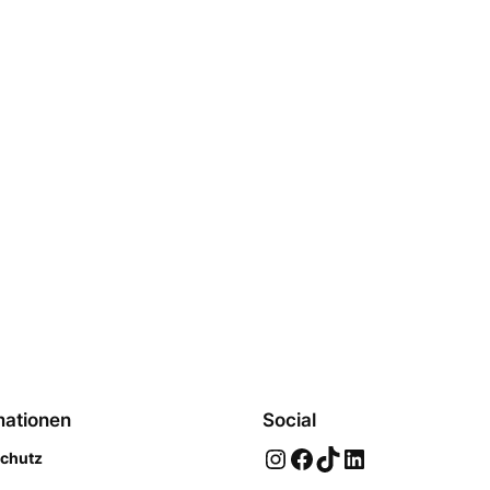
mationen
Social
Instagram
Facebook
TikTok
LinkedIn
chutz