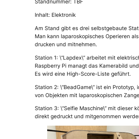
Standnummer: TBF
Inhalt: Elektronik
Am Stand gibt es drei selbstgebaute Stat
Man kann laparoskopisches Operieren als 
drucken und mitnehmen.
Station 1: \“Lapdex\“ arbeitet mit elektr
Raspberry Pi managt das Kamerabild und de
Es wird eine High-Score-Liste geführt.
Station 2: \“BeadGame\“ ist ein Prototyp,
von Objekten mit laparoskopischen Zan
Station 3: \“Selfie Maschine\“ mit dieser
direkt gedruckt und mitgenommen werden 