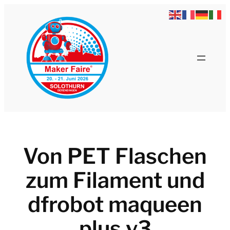
Zum
Inhalt
springen
Von PET Flaschen
zum Filament und
dfrobot maqueen
plus v3